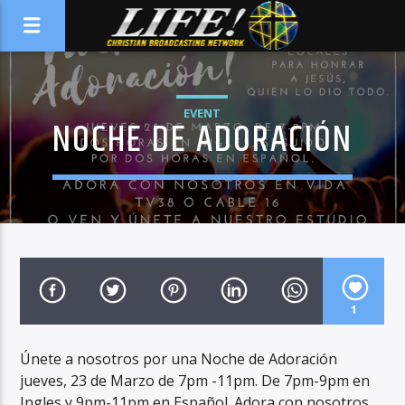
EVENT
NOCHE DE ADORACIÓN
1
Únete a nosotros por una Noche de Adoración
jueves, 23 de Marzo de 7pm -11pm. De 7pm-9pm en
Ingles y 9pm-11pm en Español. Adora con nosotros